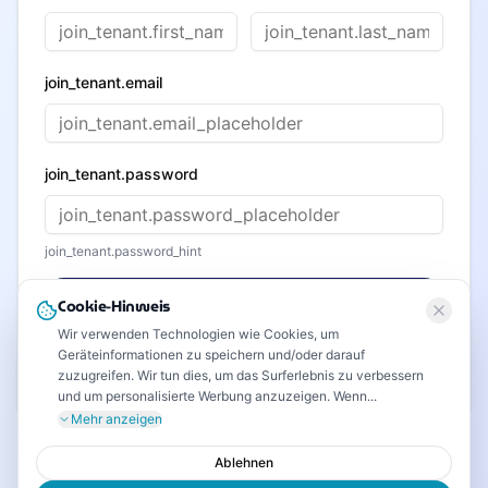
join_tenant.email
join_tenant.password
join_tenant.password_hint
join_tenant.create_account
Cookie-Hinweis
Wir verwenden Technologien wie Cookies, um
Geräteinformationen zu speichern und/oder darauf
zuzugreifen. Wir tun dies, um das Surferlebnis zu verbessern
join_tenant.already_have_account
join_tenant.login_here
und um personalisierte Werbung anzuzeigen. Wenn...
Mehr anzeigen
Ablehnen